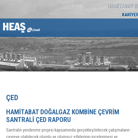
HAMİTABAT E
KARİYER
ÇED
HAMİTABAT DOĞALGAZ KOMBİNE ÇEVRİM
SANTRALİ ÇED RAPORU
Santralin yenilenme projesi kapsamında gerçekleştirilecek çalışmaların
çevreye olabilecek olumlu ve olumsuz etkilerinin incelenmesi ve