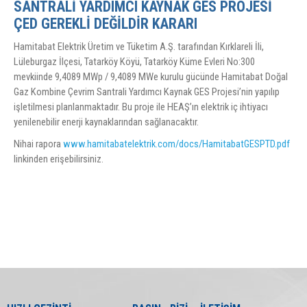
SANTRALİ YARDIMCI KAYNAK GES PROJESİ
ÇED GEREKLİ DEĞİLDİR KARARI
Hamitabat Elektrik Üretim ve Tüketim A.Ş. tarafından Kırklareli İli,
Lüleburgaz İlçesi, Tatarköy Köyü, Tatarköy Küme Evleri No:300
mevkiinde 9,4089 MWp / 9,4089 MWe kurulu gücünde Hamitabat Doğal
Gaz Kombine Çevrim Santrali Yardımcı Kaynak GES Projesi’nin yapılıp
işletilmesi planlanmaktadır. Bu proje ile HEAŞ’ın elektrik iç ihtiyacı
yenilenebilir enerji kaynaklarından sağlanacaktır.
Nihai rapora
www.hamitabatelektrik.com/docs/HamitabatGESPTD.pdf
linkinden erişebilirsiniz.