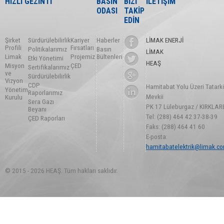
HIZLI GEZİNTİ
BASIN
BİZİ
İLETİŞİM
ODASI
TAKİP
EDİN
Şirket
Sürdürülebilirlik
Kariyer
Haberler
LİMAK ENERJİ
Profili
Fırsatları
Politikalarımız
Basın
LİMAK
Limak
Projemiz
Bültenleri
Etki Yönetimi
HEAŞ
Misyon
ÇED
Sertifikalarımız
ve
Sürdürülebilirlik
Vizyon
CDP
Hamitabat Yolu Üzeri Tatark
Yönetim
Raporlarımız
Mevkii
Kurulu
Sera Gazı
PK 17 Lüleburgaz / KIRKLAR
Beyanı
Tel: (288) 464 42 37-38-39
ÇED Raporları
Faks: (288) 464 41 60
E-posta:
hamitabatelektrik@limak.co
© 2015 - 2026 HEAŞ. Tüm hakları saklıdır.