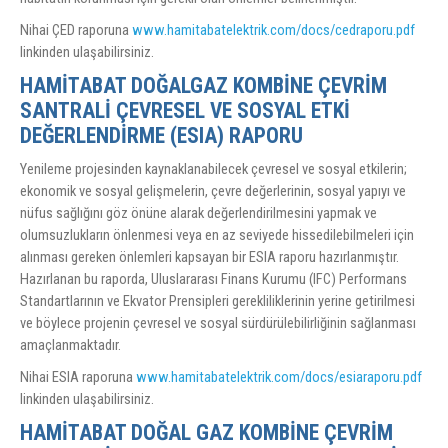
Nihai ÇED raporuna
www.hamitabatelektrik.com/docs/cedraporu.pdf
linkinden ulaşabilirsiniz.
HAMİTABAT DOĞALGAZ KOMBİNE ÇEVRİM
SANTRALİ ÇEVRESEL VE SOSYAL ETKİ
DEĞERLENDİRME (ESIA) RAPORU
Yenileme projesinden kaynaklanabilecek çevresel ve sosyal etkilerin;
ekonomik ve sosyal gelişmelerin, çevre değerlerinin, sosyal yapıyı ve
nüfus sağlığını göz önüne alarak değerlendirilmesini yapmak ve
olumsuzlukların önlenmesi veya en az seviyede hissedilebilmeleri için
alınması gereken önlemleri kapsayan bir ESIA raporu hazırlanmıştır.
Hazırlanan bu raporda, Uluslararası Finans Kurumu (IFC) Performans
Standartlarının ve Ekvator Prensipleri gerekliliklerinin yerine getirilmesi
ve böylece projenin çevresel ve sosyal sürdürülebilirliğinin sağlanması
amaçlanmaktadır.
Nihai ESIA raporuna
www.hamitabatelektrik.com/docs/esiaraporu.pdf
linkinden ulaşabilirsiniz.
HAMİTABAT DOĞAL GAZ KOMBİNE ÇEVRİM