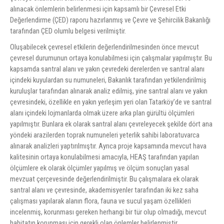
alınacak önlemlerin belirlenmesi için kapsamlı bir Çevresel Etki
Değerlendirme (ÇED) raporu hazırlanmış ve Çevre ve Şehircilik Bakanlığı
tarafından ÇED olumlu belgesi verilmiştir.
Oluşabilecek çevresel etkilerin değerlendirilmesinden önce mevcut
çevresel durumunun ortaya konulabilmesi için çalışmalar yapılmıştır. Bu
kapsamda santral alanı ve yakın çevredeki derelerden ve santral alanı
içindeki kuyulardan su numuneleri, Bakanlık tarafından yetkilendirilmiş
kuruluşlar tarafından alınarak analiz edilmiş, yine santral alanı ve yakın
çevresindeki, özellikle en yakın yerleşim yeri olan Tatarköy’de ve santral
alanı içindeki lojmanlarda olmak üzere arka plan gürültü ölçümleri
yapılmıştır. Bunlara ek olarak santral alanı çevreleyecek şekilde dört ana
yöndeki arazilerden toprak numuneleri yeterlik sahibi laboratuvarca
alınarak analizleri yaptırılmıştır. Ayrıca proje kapsamında mevcut hava
kalitesinin ortaya konulabilmesi amacıyla, HEAŞ tarafından yapılan
ölçümlere ek olarak ölçümler yapılmış ve ölçüm sonuçları yasal
mevzuat çerçevesinde değerlendirilmiştir. Bu çalışmalara ek olarak
santral alanı ve çevresinde, akademisyenler tarafından iki kez saha
çalışması yapılarak alanın flora, fauna ve sucul yaşam özellikleri
incelenmiş, korunması gereken herhangi bir tür olup olmadığı, mevcut
habitatın korunması için gerekli olan önlemler belirlenmiştir.