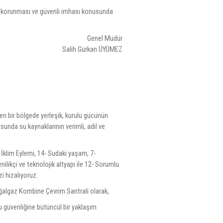
sı, korunması ve güvenli imhası konusunda
Genel Müdür
Salih Gürkan ÜYÜMEZ
en bir bölgede yerleşik, kurulu gücünün
sunda su kaynaklarının verimli, adil ve
İklim Eylemi, 14- Sudaki yaşam, 7-
nilikçi ve teknolojik altyapı ile 12- Sorumlu
zi hizalıyoruz.
ğalgaz Kombine Çevrim Santrali olarak,
 güvenliğine bütüncül bir yaklaşım