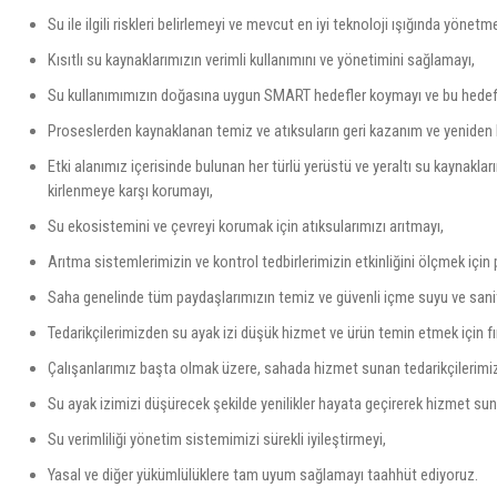
Su ile ilgili riskleri belirlemeyi ve mevcut en iyi teknoloji ışığında yönetme
Kısıtlı su kaynaklarımızın verimli kullanımını ve yönetimini sağlamayı,
Su kullanımımızın doğasına uygun SMART hedefler koymayı ve bu hedefl
Proseslerden kaynaklanan temiz ve atıksuların geri kazanım ve yeniden 
Etki alanımız içerisinde bulunan her türlü yerüstü ve yeraltı su kaynakları
kirlenmeye karşı korumayı,
Su ekosistemini ve çevreyi korumak için atıksularımızı arıtmayı,
Arıtma sistemlerimizin ve kontrol tedbirlerimizin etkinliğini ölçmek için 
Saha genelinde tüm paydaşlarımızın temiz ve güvenli içme suyu ve san
Tedarikçilerimizden su ayak izi düşük hizmet ve ürün temin etmek için fı
Çalışanlarımız başta olmak üzere, sahada hizmet sunan tedarikçilerimi
Su ayak izimizi düşürecek şekilde yenilikler hayata geçirerek hizmet su
Su verimliliği yönetim sistemimizi sürekli iyileştirmeyi,
Yasal ve diğer yükümlülüklere tam uyum sağlamayı taahhüt ediyoruz.