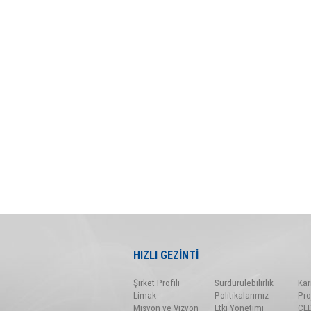
HIZLI GEZİNTİ
Şirket Profili
Sürdürülebilirlik
Kar
Limak
Politikalarımız
Pro
Misyon ve Vizyon
Etki Yönetimi
ÇE