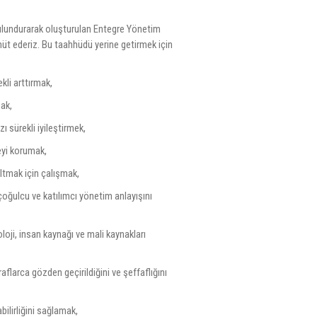
e bulundurarak oluşturulan Entegre Yönetim
üt ederiz. Bu taahhüdü yerine getirmek için
ekli arttırmak,
mak,
 sürekli iyileştirmek,
reyi korumak,
altmak için çalışmak,
 çoğulcu ve katılımcı yönetim anlayışını
loji, insan kaynağı ve mali kaynakları
aflarca gözden geçirildiğini ve şeffaflığını
abilirliğini sağlamak,