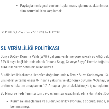
Paydaşlarının kişisel verilerin toplanması, işlenmesi, aktarılma
tüm sorumlulukları karşılamak
EYS-PT-001.02, İlk Yayın Tarihi 26.10.2018, Rvz.17.02.2023
SU VERİMLİLİĞİ POLİTİKASI
Dünya Doğayı Koruma Vakfı (WWF) çalışma verilerine göre yüksek su kıtlığı çek
34%’ü suya bağlı bir tesis olarak “İnsana Saygı, Çevreye Saygı” ilkemiz doğrultu
sürdürülebilir yönetiminin bilincindeyiz.
Sürdürülebilir Kalkınma Hedefleri doğrultusunda 6-Temiz Su ve Sanitasyon, 13- 
Erişilebilir ve temiz enerji, 8- İnsana yakışır iş ve ekonomik büyüme, 9-Sanayi, ye
üretim ve tüketim amaçlarının, 17- Amaçlar için ortaklık bilinciyle iş süreçlerimi
Bu bilinci ve hedeflerimizi tüm paydaşlarımıza yayabilmek adına Hamitabat Do
Kurumsal amaçlarımız ve sürdürülebilirlik vizyonumuz doğrultusunda, su
benimsemeyi,