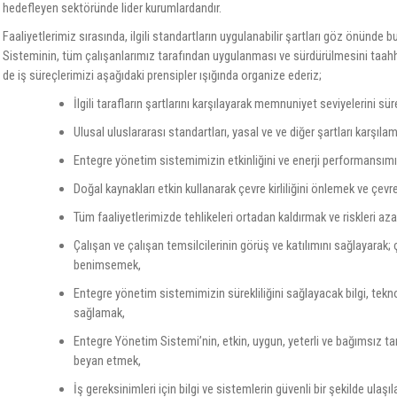
hedefleyen sektöründe lider kurumlardandır.
Faaliyetlerimiz sırasında, ilgili standartların uygulanabilir şartları göz önünd
Sisteminin, tüm çalışanlarımız tarafından uygulanması ve sürdürülmesini taahh
de iş süreçlerimizi aşağıdaki prensipler ışığında organize ederiz;
İlgili tarafların şartlarını karşılayarak memnuniyet seviyelerini sür
Ulusal uluslararası standartları, yasal ve ve diğer şartları karşıla
Entegre yönetim sistemimizin etkinliğini ve enerji performansımızı
Doğal kaynakları etkin kullanarak çevre kirliliğini önlemek ve çev
Tüm faaliyetlerimizde tehlikeleri ortadan kaldırmak ve riskleri az
Çalışan ve çalışan temsilcilerinin görüş ve katılımını sağlayarak;
benimsemek,
Entegre yönetim sistemimizin sürekliliğini sağlayacak bilgi, tekno
sağlamak,
Entegre Yönetim Sistemi’nin, etkin, uygun, yeterli ve bağımsız tar
beyan etmek,
İş gereksinimleri için bilgi ve sistemlerin güvenli bir şekilde ulaşıl