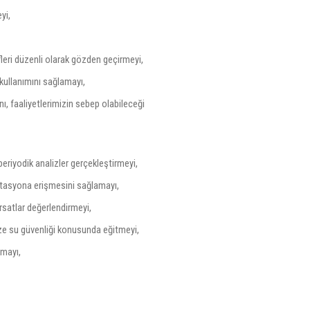
yi,
eri düzenli olarak gözden geçirmeyi,
kullanımını sağlamayı,
nı, faaliyetlerimizin sebep olabileceği
periyodik analizler gerçekleştirmeyi,
itasyona erişmesini sağlamayı,
rsatlar değerlendirmeyi,
ze su güvenliği konusunda eğitmeyi,
nmayı,