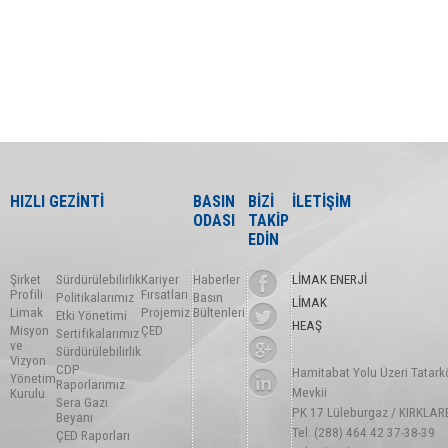
HIZLI GEZİNTİ
BASIN
BİZİ
İLETİŞİM
ODASI
TAKİP
EDİN
Şirket
Sürdürülebilirlik
Kariyer
Haberler
LİMAK ENERJİ
Profili
Fırsatları
Politikalarımız
Basın
LİMAK
Limak
Projemiz
Bültenleri
Etki Yönetimi
HEAŞ
Misyon
ÇED
Sertifikalarımız
ve
Sürdürülebilirlik
Vizyon
CDP
Hamitabat Yolu Üzeri Tatark
Yönetim
Raporlarımız
Mevkii
Kurulu
Sera Gazı
PK 17 Lüleburgaz / KIRKLAR
Beyanı
Tel: (288) 464 42 37-38-39
ÇED Raporları