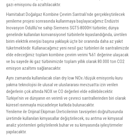
gazı emisyonu da azaltılacaktır.
Hamitabat Doğalgaz Kombine Çevrim Santrali’nde gerçekleştirilecek
yenileme projesi sonrasında kullanmaya başlayacağımız Endüstri
Inovasyon Ödülllü’ne sahip Siemens SGT5-8000H türbinler, dünya
genelinde kullanılan konvansiyonel türbinlerle kıyaslandığında, üretilen
birim elektrik enerjisi başına yaklaşık üçte bir oranında daha az yakıt
tüketmektedir. Kullanacağımız yeni nesil gaz türbinleri ile santralimizde
elde edeceğimiz toplam kombine çevrim verimi %61 değerine ulaşacak
ve bu sayede iki gaz türbinimizde toplam yıllık olarak 80.000 ton CO2
emisyon azaltımı sağlanacaktır.
Aynı zamanda kullanılacak olan dry low NOx /düşük emisyonlu kuru
yakma teknolojisi ile ulusal ve uluslararası mevzuatta izin verilen
değerlerin çok altında NOX ve CO değerleri elde edilebilecektir.
Türkiye’nin ve dünyanın en verimli ve çevreci santrallerinden biri olarak
küresel ısınmayla mücadeleye katkıda bulunacaktır.
Yenileme ile Orijinal Ekipman Üreticilerinin tavsiyeleri doğrultusunda
üretimde kullanılan kimyasallar değiştirilecek, su arıtma ve kimyasal
analiz yöntemleri geliştirilerek buhar ve su kimyasında iyileştirmeler
yapılacaktır.