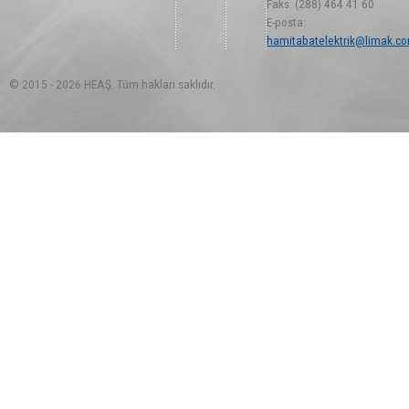
Faks: (288) 464 41 60
E-posta:
hamitabatelektrik@limak.co
© 2015 - 2026 HEAŞ. Tüm hakları saklıdır.