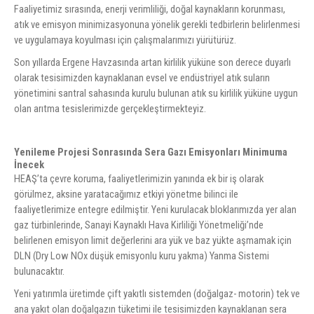
Faaliyetimiz sırasında, enerji verimliliği, doğal kaynakların korunması,
atık ve emisyon minimizasyonuna yönelik gerekli tedbirlerin belirlenmesi
ve uygulamaya koyulması için çalışmalarımızı yürütürüz.
Son yıllarda Ergene Havzasında artan kirlilik yüküne son derece duyarlı
olarak tesisimizden kaynaklanan evsel ve endüstriyel atık suların
yönetimini santral sahasında kurulu bulunan atık su kirlilik yüküne uygun
olan arıtma tesislerimizde gerçekleştirmekteyiz.
Yenileme Projesi Sonrasında Sera Gazı Emisyonları Minimuma
İnecek
HEAŞ’ta çevre koruma, faaliyetlerimizin yanında ek bir iş olarak
görülmez, aksine yaratacağımız etkiyi yönetme bilinci ile
faaliyetlerimize entegre edilmiştir. Yeni kurulacak bloklarımızda yer alan
gaz türbinlerinde, Sanayi Kaynaklı Hava Kirliliği Yönetmeliği’nde
belirlenen emisyon limit değerlerini ara yük ve baz yükte aşmamak için
DLN (Dry Low NOx düşük emisyonlu kuru yakma) Yanma Sistemi
bulunacaktır.
Yeni yatırımla üretimde çift yakıtlı sistemden (doğalgaz- motorin) tek ve
ana yakıt olan doğalgazın tüketimi ile tesisimizden kaynaklanan sera