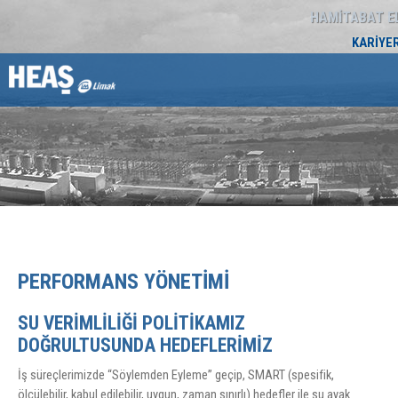
HAMİTABAT E
KARİYER
PERFORMANS YÖNETIMI
SU VERİMLİLİĞİ POLİTİKAMIZ
DOĞRULTUSUNDA HEDEFLERİMİZ
İş süreçlerimizde “Söylemden Eyleme” geçip, SMART (spesifik,
ölçülebilir, kabul edilebilir, uygun, zaman sınırlı) hedefler ile su ayak