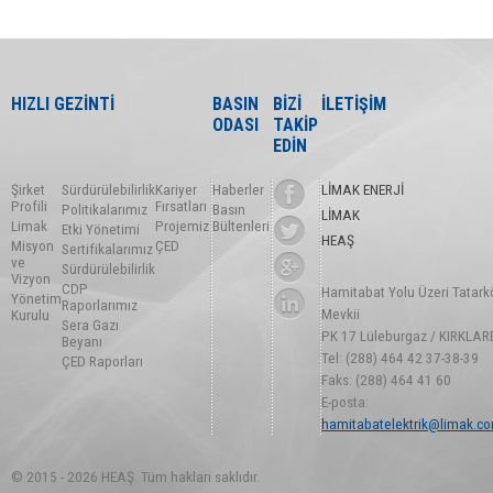
HIZLI GEZİNTİ
BASIN
BİZİ
İLETİŞİM
ODASI
TAKİP
EDİN
Şirket
Sürdürülebilirlik
Kariyer
Haberler
LİMAK ENERJİ
Profili
Fırsatları
Politikalarımız
Basın
LİMAK
Limak
Projemiz
Bültenleri
Etki Yönetimi
HEAŞ
Misyon
ÇED
Sertifikalarımız
ve
Sürdürülebilirlik
Vizyon
CDP
Hamitabat Yolu Üzeri Tatark
Yönetim
Raporlarımız
Mevkii
Kurulu
Sera Gazı
PK 17 Lüleburgaz / KIRKLAR
Beyanı
Tel: (288) 464 42 37-38-39
ÇED Raporları
Faks: (288) 464 41 60
E-posta:
hamitabatelektrik@limak.co
© 2015 - 2026 HEAŞ. Tüm hakları saklıdır.